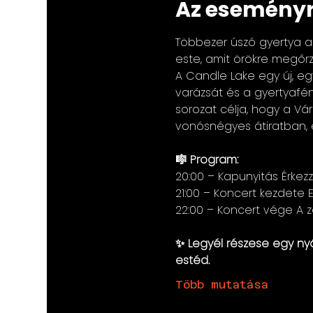
Az eseményr
Többezer úszó gyertya a
este, amit örökre megőrz
A Candle Lake egy új, eg
varázsát és a gyertyafén
sorozat célja, hogy a Vár
vonósnégyes átiratban, 
🎼 Program: 
20:00 – Kapunyitás Érkezz
21:00 – Koncert kezdete 
22:00 – Koncert vége A z
✨ Legyél részese egy nyá
estéd.
Több mutatása