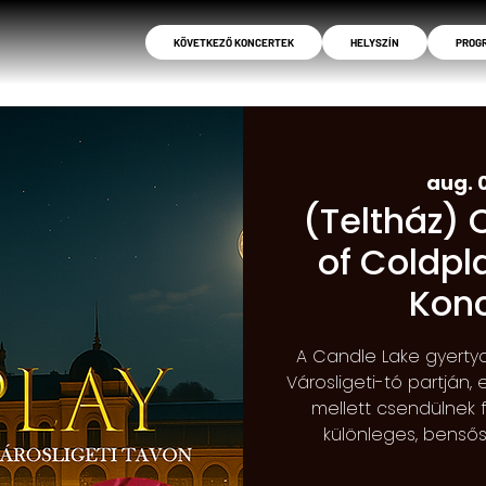
KÖVETKEZŐ KONCERTEK
HELYSZÍN
PROG
aug. 0
(Teltház) 
of Coldpl
Konc
A Candle Lake gyertya
Városligeti-tó partján,
mellett csendülnek 
különleges, bens