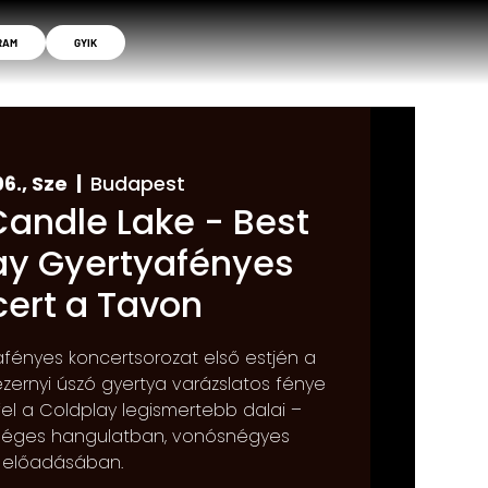
RAM
GYIK
6., Sze
  |  
Budapest
Candle Lake - Best
ay Gyertyafényes
ert a Tavon
fényes koncertsorozat első estjén a
 ezernyi úszó gyertya varázslatos fénye
fel a Coldplay legismertebb dalai –
őséges hangulatban, vonósnégyes
előadásában.