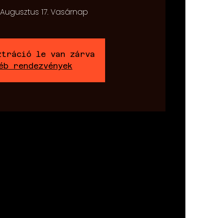
 Augusztus 17. Vasárnap
ztráció le van zárva
éb rendezvények