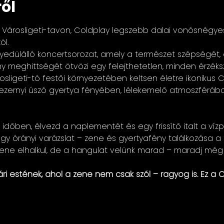
ől
 Városligeti-tavon, Coldplay legszebb dalai vonósnégy
öl.
yedülálló koncertsorozat, amely a természet szépségét, a
y meghittségét ötvözi egy felejthetetlen, minden érzéks
osligeti-tó festői környezetében keltsen életre ikonikus
ezernyi úszó gyertya fényében, lélekemelő atmoszférába
 időben, élvezd a naplementét és egy frissítő italt a vízp
Egy órányi varázslat – zene és gyertyafény találkozása a 
ene elhalkul, de a hangulat velünk marad – maradj még e
ri estének, ahol a zene nem csak szól – ragyog is. Ez a C