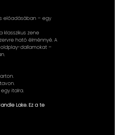
es előadásában – egy 
 klasszikus zene 
zervre ható élménnyé. A 
 Coldplay-dallamokat – 
n.
arton.
tavon.
gy italra.
andle Lake. Ez a te 