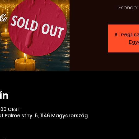
Esőnap:
A regis
Egy
ín
2:00 CEST
f Palme stny. 5, 1146 Magyarország